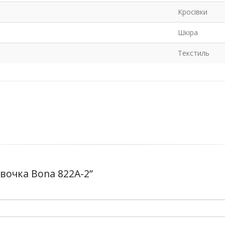
Кросівки
Шкіра
Текстиль
девочка Bona 822A-2”