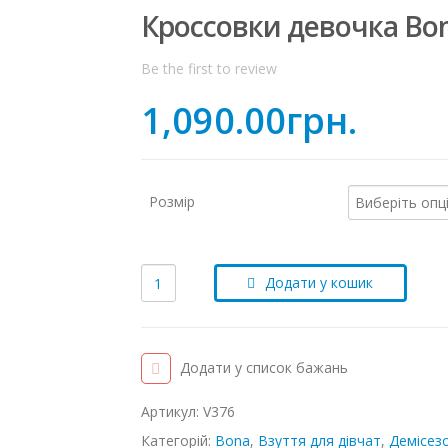
Кроссовки девочка Bon
Be the first to review
1,090.00
грн.
Розмір
Додати у кошик
Додати у список бажань
Артикул:
V376
Категорій:
Bona
,
Взуття для дівчат
,
Демісезо