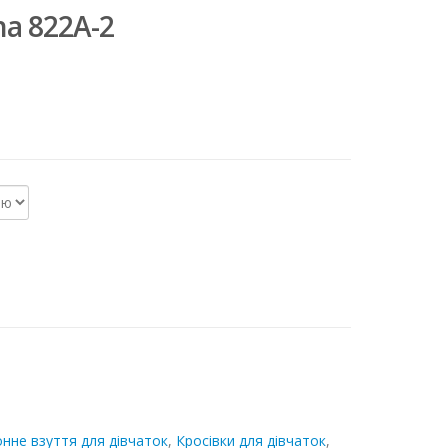
a 822A-2
нне взуття для дівчаток
,
Кросівки для дівчаток
,