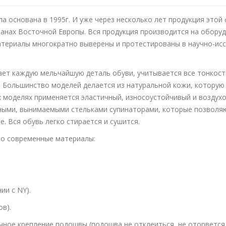
 основана в 1995г. И уже через несколько лет продукция этой 
странах Восточной Европы. Вся продукция производится на обор
атериалы многократно выверены и протестированы в научно-ис
ет каждую мельчайшую деталь обуви, учитывается все тонкост
. Большинство моделей делается из натуральной кожи, которую
их моделях применяется эластичный, износоустойчивый и возду
ными, вынимаемыми стельками супинаторами, которые позволя
е. Вся обувь легко стирается и сушится.
ко современные материалы:
ии с NY).
ов).
ое крепление подошвы (подошва не отклеиться, не оторвется, в