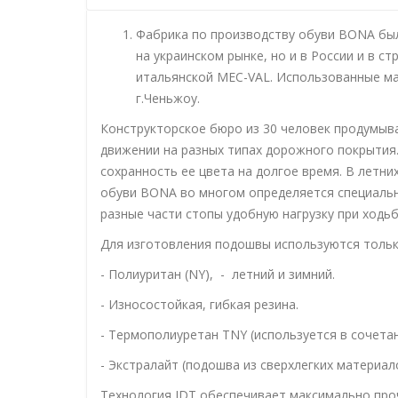
Фабрика по производству обуви BONA была
на украинском рынке, но и в России и в 
итальянской MEC-VAL. Использованные м
г.Ченьжоу.
Конструкторское бюро из 30 человек продумыва
движении на разных типах дорожного покрытия
сохранность ее цвета на долгое время. В летн
обуви BONA во многом определяется специаль
разные части стопы удобную нагрузку при ходьб
Для изготовления подошвы используются толь
- Полиуритан (NY), - летний и зимний.
- Износостойкая, гибкая резина.
- Термополиуретан TNY (используется в сочетан
- Экстралайт (подошва из сверхлегких материал
Технология IDT обеспечивает максимально прочн