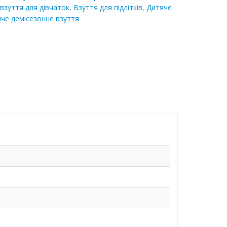
взуття для дівчаток
,
Взуття для підлітків
,
Дитячє
че демісезонне взуття