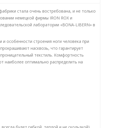
фабрики стала очень востребована, и не только
удовании немецкой фирмы IRON ROX и
следовательской лаборатории «BONA-LIBERN» в
и и особенности строения ноги человека при
 прокрашивают насквозь, что гарантирует
хопроницательный текстиль. Комфортность
ют наиболее оптимально распределить на
сегда будет гибкой, теплой и не скользкой).