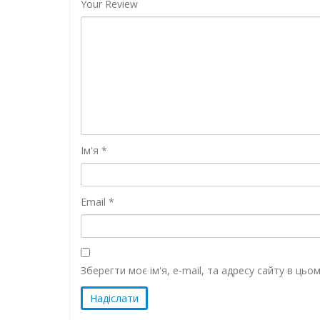
Your Review
Ім'я
*
Email
*
Зберегти моє ім'я, e-mail, та адресу сайту в ць