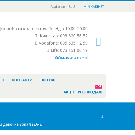
|
Раді вітати Вас!
МІЙ КАБІНЕТ
ік роботи кол-центру: Пн-Нд з 10:00-20:00
Київстар: 098 620 56 52
Vodafone: 095 635 12 59
Life: 073 151 06 19
|
Зв'яжіться з нами!
Ю
КОНТАКТИ
ПРО НАС
HOT
АКЦІЇ | РОЗПРОДАЖ
и девочка Bona 822A-2