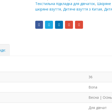
Текстильна підкладка для дівчаток
,
Шкіряне 
шкіряне взуття
,
Дитяче взуття з Китая
,
Дитя
нде:
36
Bona
Весна | Осінь
Для дівчат