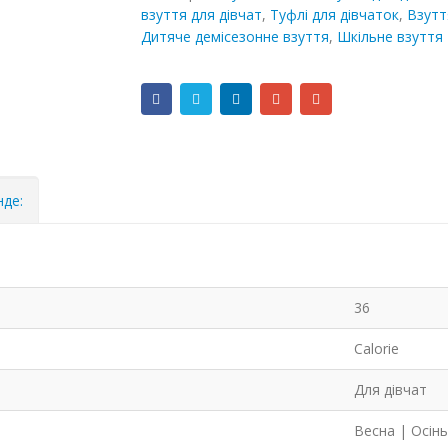
взуття для дівчат
,
Туфлі для дівчаток
,
Взутт
Дитяче демісезонне взуття
,
Шкільне взуття
нде:
36
Calorie
Для дівчат
Весна | Осінь