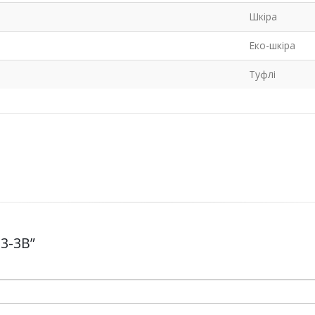
Шкіра
Еко-шкіра
Туфлі
13-3B”