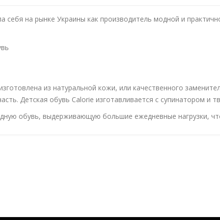
ала себя на рынке Украины как производитель модной и практич
увь
 изготовлена из натуральной кожи, или качественного замените
часть. Детская обувь Calorie изготавливается с супинатором и т
одную обувь, выдерживающую большие ежедневные нагрузки, чт