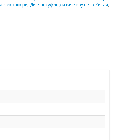
я з еко-шкіри
,
Дитячі туфлі
,
Дитяче взуття з Китая
,