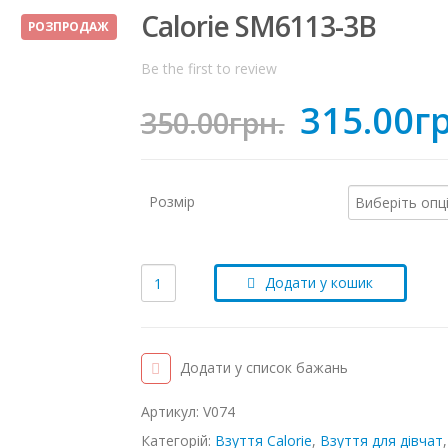
Calorie SM6113-3B
РОЗПРОДАЖ
Be the first to review
315.00
г
350.00
грн.
Розмір
Додати у кошик
Додати у список бажань
Артикул:
V074
Категорій:
Взуття Calorie
,
Взуття для дівчат