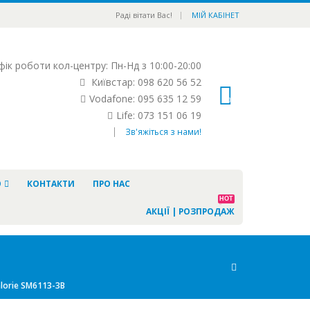
|
Раді вітати Вас!
МІЙ КАБІНЕТ
ік роботи кол-центру: Пн-Нд з 10:00-20:00
Київстар: 098 620 56 52
Vodafone: 095 635 12 59
Life: 073 151 06 19
|
Зв'яжіться з нами!
Ю
КОНТАКТИ
ПРО НАС
HOT
АКЦІЇ | РОЗПРОДАЖ
lorie SM6113-3B